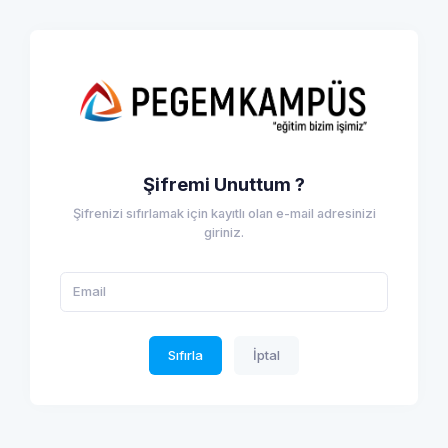
Şifremi Unuttum ?
Şifrenizi sıfırlamak için kayıtlı olan e-mail adresinizi
giriniz.
Sıfırla
İptal